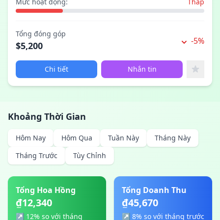
Mức hoạt động:
Thấp
Tổng đóng góp
-5%
$5,200
Chi tiết
Nhắn tin
Khoảng Thời Gian
Hôm Nay
Hôm Qua
Tuần Này
Tháng Này
Tháng Trước
Tùy Chỉnh
Tổng Hoa Hồng
Tổng Doanh Thu
₫12,340
₫45,670
↗ 12% so với tháng
↗ 8% so với tháng trước