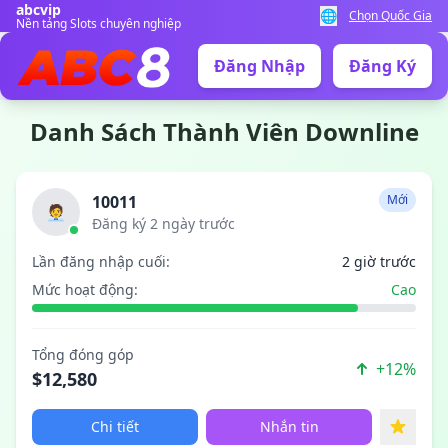
abcvip
🌐
Chọn Quốc Gia
Nền tảng Slots chuyên nghiệp
Đăng Nhập
Đăng Ký
Danh Sách Thành Viên Downline
10011
Mới
🧑‍💼
Đăng ký 2 ngày trước
Lần đăng nhập cuối:
2 giờ trước
Mức hoạt động:
Cao
Tổng đóng góp
+12%
$12,580
Chi tiết
Nhắn tin