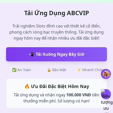
Tải Ứng Dụng ABCVIP
Trải nghiệm Slots đỉnh cao với thiết kế cổ điển,
phong cách sòng bạc truyền thống. Tải ứng dụng
ngay hôm nay để nhận nhiều ưu đãi đặc biệt!
📲
Tải Xuống Ngay Bây Giờ
✅ An Toàn
🔒 Bảo Mật
⚡ Nhanh Chóng
🔥 Ưu Đãi Đặc Biệt Hôm Nay
Tải ứng dụng và nhận ngay
100.000 VNĐ
tiền
thưởng miễn phí. Số lượng có hạn!